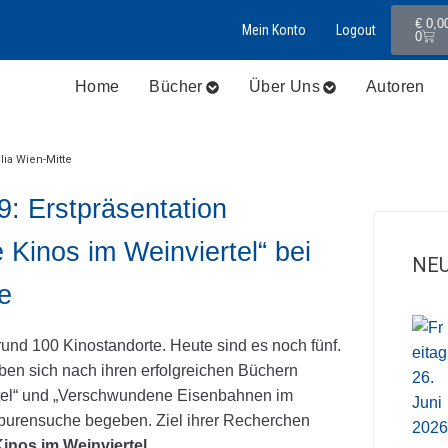
€
0,0
Mein Konto
Logout
0
Home
Bücher
Über Uns
Autoren
lia Wien-Mitte
9: Erstpräsentation
Kinos im Weinviertel“ bei
NEU
e
rund 100 Kinostandorte. Heute sind es noch fünf.
aben sich nach ihren erfolgreichen Büchern
el“ und „Verschwundene Eisenbahnen im
Spurensuche begeben. Ziel ihrer Recherchen
nos im Weinviertel.