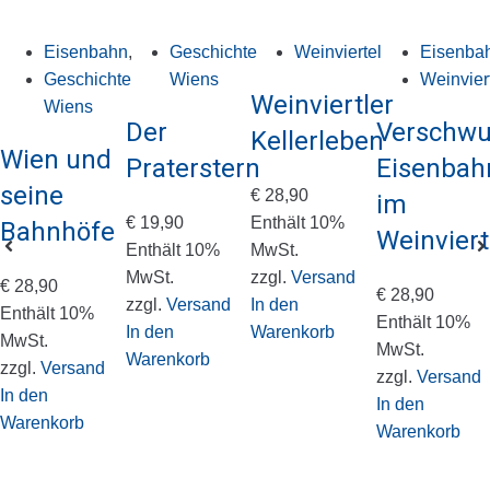
Eisenbahn
,
Geschichte
Weinviertel
Eisenba
Geschichte
Wiens
Weinvier
Weinviertler
Wiens
Der
Verschw
Kellerleben
Wien und
Praterstern
Eisenbah
seine
€
28,90
im
€
19,90
Enthält 10%
Bahnhöfe
Weinviert
Enthält 10%
MwSt.
MwSt.
zzgl.
Versand
€
28,90
€
28,90
zzgl.
Versand
In den
Enthält 10%
Enthält 10%
In den
Warenkorb
MwSt.
MwSt.
Warenkorb
zzgl.
Versand
zzgl.
Versand
In den
In den
Warenkorb
Warenkorb