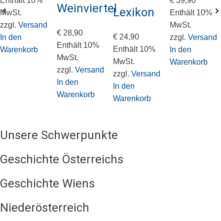
Enthält 10%
€
39,90
Weinviertel
Lexikon
MwSt.
Enthält 10%
zzgl.
Versand
MwSt.
€
28,90
€
24,90
In den
zzgl.
Versand
Enthält 10%
Enthält 10%
Warenkorb
In den
MwSt.
MwSt.
Warenkorb
zzgl.
Versand
zzgl.
Versand
In den
In den
Warenkorb
Warenkorb
Unsere Schwerpunkte
Geschichte Österreichs
Geschichte Wiens
Niederösterreich