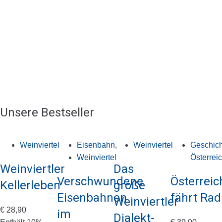
Unsere Bestseller
Weinviertel
Eisenbahn
,
Weinviertel
Geschich
Weinviertel
Österrei
Weinviertler
Das
Verschwundene
Österreic
Kellerleben
große
Eisenbahnen
fährt Rad
Weinviertler
€
28,90
im
Dialekt-