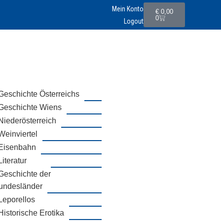
Mein Konto
€
0,00
0
Logout
Geschichte Österreichs
Geschichte Wiens
Niederösterreich
Weinviertel
Eisenbahn
Literatur
Geschichte der
undesländer
Leporellos
Historische Erotika