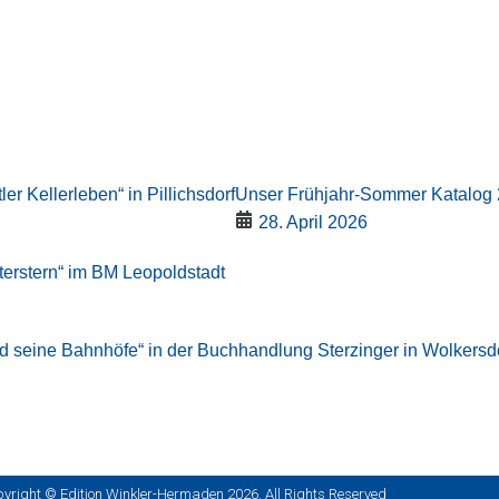
er Kellerleben“ in Pillichsdorf
Unser Frühjahr-Sommer Katalog 
28. April 2026
terstern“ im BM Leopoldstadt
d seine Bahnhöfe“ in der Buchhandlung Sterzinger in Wolkersd
yright © Edition Winkler-Hermaden 2026. All Rights Reserved