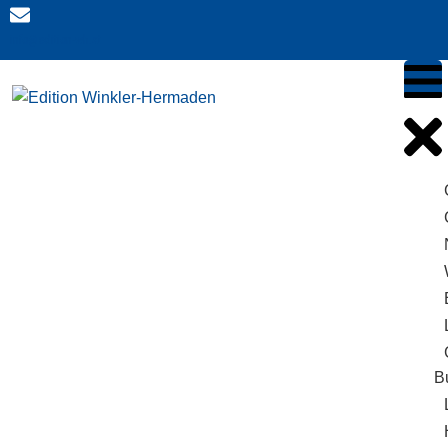
info@edition-wh.at
B