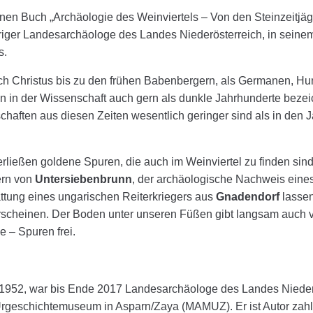
nen Buch „Archäologie des Weinviertels – Von den Steinzeitjäg
riger Landesarchäologe des Landes Niederösterreich, in sein
s.
ach Christus bis zu den frühen Babenbergern, als Germanen, 
n in der Wissenschaft auch gern als dunkle Jahrhunderte bezeic
chaften aus diesen Zeiten wesentlich geringer sind als in den 
rließen goldene Spuren, die auch im Weinviertel zu finden sin
ern von
Untersiebenbrunn
, der archäologische Nachweis eine
ttung eines ungarischen Reiterkriegers aus
Gnadendorf
lassen
rscheinen. Der Boden unter unseren Füßen gibt langsam auch v
 – Spuren frei.
 1952, war bis Ende 2017 Landesarchäologe des Landes Nieder
 Urgeschichtemuseum in Asparn/Zaya (MAMUZ). Er ist Autor zahl