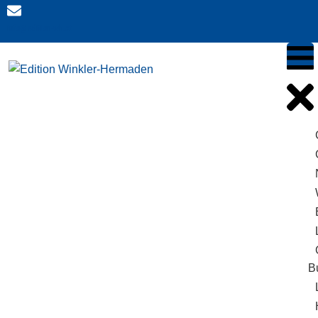
info@edition-wh.at
B