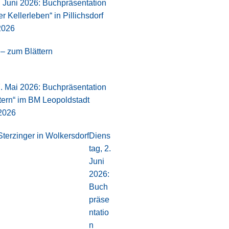
. Juni 2026: Buchpräsentation
er Kellerleben“ in Pillichsdorf
2026
– zum Blättern
7. Mai 2026: Buchpräsentation
tern“ im BM Leopoldstadt
 2026
Diens
tag, 2.
Juni
2026:
Buch
präse
ntatio
n