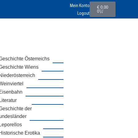
Mein Konto
€
0,00
0
Logout
Geschichte Österreichs
Geschichte Wiens
Niederösterreich
Weinviertel
Eisenbahn
Literatur
Geschichte der
undesländer
Leporellos
Historische Erotika